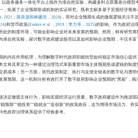
样本，以政务服务一体化平台上线作为准自然实验，构建多时点双重差分模型
一，拓展了企业预期形成机制的实证研究。既有文献多基于宏观经济视角
i, 2021
；
陈良源和林建浩，2024
)，而对企业预期生成的微观逻辑关注不
24
)和货币政策(
Enders et al.，2019
；
李力等，2025
)的影响。作为政府治
所处的制度环境，可能会影响企业对未来发展的预期。然而，鲜有研究将
为准自然实验，探讨数字政府建设能否以及如何影响企业预期，不仅丰富
。
期的内在作用机理，为理解数字时代政府职能转型如何稳定市场信心提供
本文将其界定为一种通过治理范式革新重塑市场主体预期形成逻辑的制度
交易成本；另一方面，依托政策制定、执行与反馈全链条的数字化与透明
发展预期。这一机制分析有效打开了数字政府影响企业预期的“黑箱”，揭
接决定微观主体行为，影响宏观经济运行质量。数字政府建设作为推进国
预期”“稳投资”“稳就业”“促创新”的政策效应，这为增强市场活力、夯
特色政府治理体系提供了经验参考。