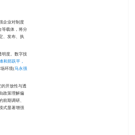
强企业对制度
台等载体，将分
定、发布、执
透明度。数字技
锋和郑跃平，
场环境(
马永强
定的开放性与透
由政策理解偏
的前期调研、
模式显著增强