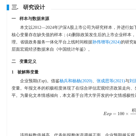
三. 研究设计
一 样本与数据来源
本文以2012—2024年沪深A股上市公司为研究样本，并进行如
核心变量存在缺失值的样本；(4)删除政策发生后的上市企业样本
理。省级政务服务一体化平台上线时间根据
孙伟增等(2024)
的研究确
层面宏观经济数据来自《中国统计年鉴》。
二 变量定义
1 被解释变量
企业预期(
Exp
)。借鉴
杨兵和杨杨(2020)
、
张成思等(2021)
与
刘洪
变量。年报文本的积极程度体现了在综合评估宏观经济政策走向、
平。为量化文本情感倾向，本文基于台湾大学开发的中文情感极性
E
x
p
=
100
×
积极词
该指标数值越高，代表年报整体语调越正面，企业预期越乐观