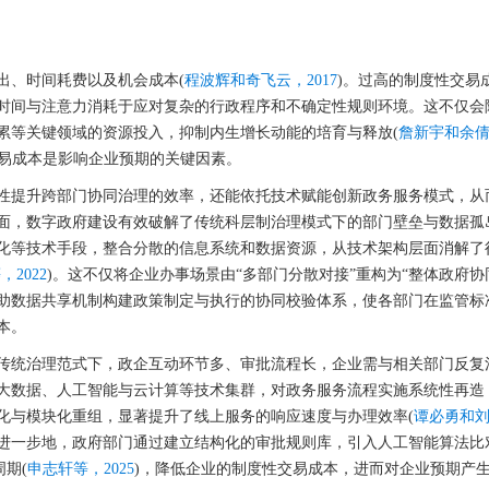
出、时间耗费以及机会成本(
程波辉和奇飞云，2017
)。过高的制度性交易
时间与注意力消耗于应对复杂的行政程序和不确定性规则环境。这不仅会
累等关键领域的资源投入，抑制内生增长动能的培育与释放(
詹新宇和余倩，
交易成本是影响企业预期的关键因素。
性提升跨部门协同治理的效率，还能依托技术赋能创新政务服务模式，从
面，数字政府建设有效破解了传统科层制治理模式下的部门壁垒与数据孤
化等技术手段，整合分散的信息系统和数据资源，从技术架构层面消解了
，2022
)。这不仅将企业办事场景由“多部门分散对接”重构为“整体政府协
助数据共享机制构建政策制定与执行的协同校验体系，使各部门在监管标
本。
传统治理范式下，政企互动环节多、审批流程长，企业需与相关部门反复
大数据、人工智能与云计算等技术集群，对政务服务流程实施系统性再造
化与模块化重组，显著提升了线上服务的响应速度与办理效率(
谭必勇和刘芮
进一步地，政府部门通过建立结构化的审批规则库，引入人工智能算法比
期(
申志轩等，2025
)，降低企业的制度性交易成本，进而对企业预期产