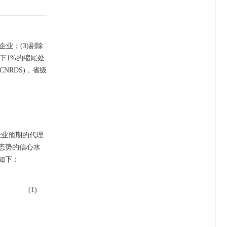
业；(3)剔除
下1%的缩尾处
NRDS)，省级
企业预期的代理
态势的信心水
如下：
(1)