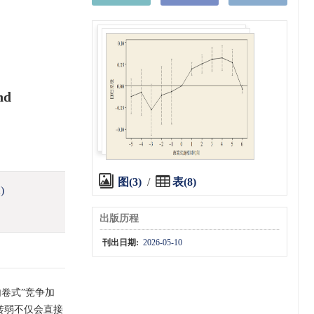
nd
图(3)
/
表(8)
)
出版历程
刊出日期:
2026-05-10
卷式”竞争加
转弱不仅会直接