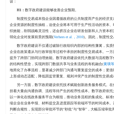
设：
H1：
数字政府建设能够改善企业预期。
制度性交易成本指企业因遵循政府的公共制度而产生的经济支
企业资源的制度性抽租，迫使企业将本可用于生产性活动的资本、
织效能，削弱战略灵活性，还会挤压企业在研发创新和人力资本积
弱化企业对发展前景的预期(
Verhees et al.，2010
)。因此，制度性
数字政府建设不仅通过破除行政组织内部的结构性藩篱，实质
企业在政策遵从与行政审批等过程中承担的制度性交易成本。一方
提升了跨部门协同治理效能。数字政府建设依托大数据与流程数字
的结构性壁垒，实现跨部门数据共享与业务流程的有机融合(
黄璜等
地简化了办事流程，显著减少跨部门沟通与重复提交的成本；更借
上形成动态适配，降低因监管重复、规则冲突产生的制度性交易成
另一方面，数字政府建设依托技术赋能创新政务服务模式。在
担着大量由沟通协调、流程等待产生的程序性成本。数字政府依托
以一体化在线政务服务平台为枢纽，推动业务流程的集成化、标准
缩企业在业务申报、材料提交及进度跟踪等前端环节的时间成本。
判断合规性，实现部分审批环节的“秒批”与“智审”，大幅压缩审批周