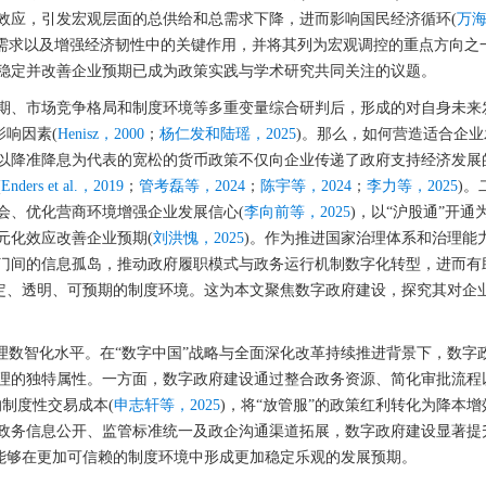
效应，引发宏观层面的总供给和总需求下降，进而影响国民经济循环(
万海
需求以及增强经济韧性中的关键作用，并将其列为宏观调控的重点方向之一。
稳定并改善企业预期已成为政策实践与学术研究共同关注的议题。
期、市场竞争格局和制度环境等多重变量综合研判后，形成的对自身未来
响因素(
Henisz，2000
；
杨仁发和陆瑶，2025
)。那么，如何营造适合企
以降准降息为代表的宽松的货币政策不仅向企业传递了政府支持经济发展
(
Enders et al.，2019
；
管考磊等，2024
；
陈宇等，2024
；
李力等，2025
)。
会、优化营商环境增强企业发展信心(
李向前等，2025
)，以“沪股通”开
元化效应改善企业预期(
刘洪愧，2025
)。作为推进国家治理体系和治理能
门间的信息孤岛，推动政府履职模式与政务运行机制数字化转型，进而有
定、透明、可预期的制度环境。这为本文聚焦数字政府建设，探究其对企
理数智化水平。在“数字中国”战略与全面深化改革持续推进背景下，数字
理的独特属性。一方面，数字政府建设通过整合政务资源、简化审批流程
制度性交易成本(
申志轩等，2025
)，将“放管服”的政策红利转化为降本
政务信息公开、监管标准统一及政企沟通渠道拓展，数字政府建设显著提
能够在更加可信赖的制度环境中形成更加稳定乐观的发展预期。