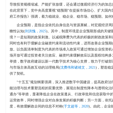
导致投资规模缩减、产能扩张放缓，还会通过微观经济行为的加总
在此背景下，党中央高度重视“稳预期”在提振市场信心、扩大国内
府工作报告》强调，着力稳就业、稳企业、稳市场、稳预期。如何
企业预期，是指企业依托自身信息与资源禀赋，对宏观经济周
瞻性认知(
刘洪愧，2025
)。其中，制度环境是企业预期形成的关键影
境？一是短期的政策刺激。以减税降费为代表的积极的财政政策和
同时也有利于缓解企业融资约束和流动性约束，进而改善企业预期
放。以负面清单制度为代表的市场准入政策可通过增加企业投资机
场开放可通过投资者关注效应、融资约束缓解效应以及股权结构多
举措，数字政府建设以新一代数字技术为核心支撑，致力于打破部
与市场主体高效互动的治理格局(
沈费伟和诸靖文，2021
)，塑造稳
供了契机。
“十五五”规划纲要强调，深入推进数字中国建设，提高政府治
能治理与技术重塑流程的双重优势，展现出制度性降本与透明化治
通办”等举措，显著降低企业在政策遵从、行政审批和信息获取中的
运营效率，同时增强企业对自身发展的积极判断；另一方面，依托
度，有效缓解政企间的信息不对称(
于文超等，2020
)。由此，企业