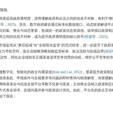
预期。
维度提高政府透明度，进而缓解政府和企业之间的信息不对称，有利于增
等，2025
)。首先，数字政府建设通过标准化数据接口、动态政策解读平
化归集、整合与动态更新，形成统一的政策信息资源池。该举措以政策制
府之间的信息不对称，成为提升政府透明度的核心抓手(
经菠等，2025
)。
场监管从“事后惩戒”向“全程阳光监管”的范式转变，进一步提升了政府
的权力寻租空间，使企业能够清晰知晓监管标准、执法流程与惩戒边界(
孙宗
稳定性，弱化企业借助非正规渠道谋求竞争优势的动机，维护公平竞争的市
建数字化、智能化的政企沟通渠道(
Kim and Lee, 2012
)，显著提升政策制
政策条款、申报条件与合规要求等问题的即时查询与精准解答，有效缓解
网络座谈会与信息反馈平台等数字化参与渠道，主动将企业纳入政策制定
方式表达诉求、反馈问题并参与政策设计优化。由此，平台化的政企互动
如下假设：