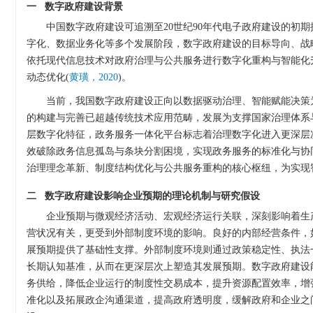
一 数字政府建设背景
中国数字政府建设可追溯至20世纪90年代电子政府建设的初
字化、数据业务化等多个发展阶段，数字政府建设的目标导向、战
依托现代信息技术对政府治理与公共服务进行数字化重构与智能化
动态优化(
黄璜，2020
)。
当前，我国数字政府建设正向以数据驱动治理、智能赋能决策
的构建与完善已超越传统技术应用范畴，发展为支撑国家治理体系
层数字化特征，政务服务一体化平台标志着治理数字化进入更深层
效破除政务信息孤岛与条块分割困境，实现政务服务的标准化与协
治理理念革新、制度结构优化与公共服务重构的核心枢纽，为实现
二 数字政府建设影响企业预期的理论机制与研究假设
企业预期与微观经济活动、宏观经济运行关联，深刻影响着生
营状况有关，更受到外部制度环境的影响。良好的内部经营条件，
展预期提供了基础性支撑。外部制度环境则通过政策稳定性、执法
长期认知基准，从而在更深层次上塑造其发展预期。数字政府建设
务供给，降低企业运行的制度性交易成本，提升资源配置效率，增
准化以及拓展政企沟通渠道，提高政府透明度，缓解政府和企业之