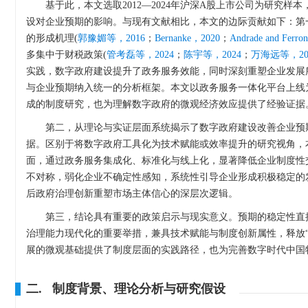
基于此，本文选取2012—2024年沪深A股上市公司为研究
设对企业预期的影响。与现有文献相比，本文的边际贡献如下：第
的形成机理(
郭豫媚等，2016
；
Bernanke，2020
；
Andrade and Ferron
多集中于财税政策(
管考磊等，2024
；
陈宇等，2024
；
万海远等，20
实践，数字政府建设提升了政务服务效能，同时深刻重塑企业发展
与企业预期纳入统一的分析框架。本文以政务服务一体化平台上线
成的制度研究，也为理解数字政府的微观经济效应提供了经验证据
第二，从理论与实证层面系统揭示了数字政府建设改善企业预
据。区别于将数字政府工具化为技术赋能或效率提升的研究视角，
面，通过政务服务集成化、标准化与线上化，显著降低企业制度性
不对称，弱化企业不确定性感知，系统性引导企业形成积极稳定的
后政府治理创新重塑市场主体信心的深层次逻辑。
第三，结论具有重要的政策启示与现实意义。预期的稳定性直
治理能力现代化的重要举措，兼具技术赋能与制度创新属性，释放“稳
展的微观基础提供了制度层面的实践路径，也为完善数字时代中国
二. 制度背景、理论分析与研究假设