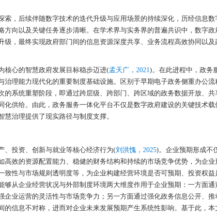
期探索，后续伴随数字技术的迭代升级与应用场景的持续深化，历经信息数
略方向以及关键任务逐步清晰。在学术界与实务界的普遍共识中，数字政
升级，最终实现政府部门间的信息资源深度共享、业务流程高效协同以及
为核心的智慧政府发展目标稳步迈进(
孟天广，2021
)。在此进程中，政务
与治理能力现代化的重要制度基础设施。区别于早期电子政务侧重办公流
次的系统重塑阶段，即通过跨层级、跨部门、跨区域的政务数据开放、共
同化供给。由此，政务服务一体化平台不仅是数字政府建设的关键技术载
智慧治理提供了现实路径与制度支撑。
产、投资、创新与就业等核心经济行为(
刘洪愧，2025
)。企业预期形成不
如高效的资源配置能力、稳健的财务结构和持续的市场竞争优势，为企业
一致性与市场规则透明度等，为企业构建经营环境是否可预期、投资权益
能够从企业经营状况与外部制度环境两大维度作用于企业预期：一方面通
强企业运营的灵活性与市场竞争力；另一方面通过强化政务信息公开、推
间的信息不对称，进而对企业未来发展预期产生系统性影响。基于此，本