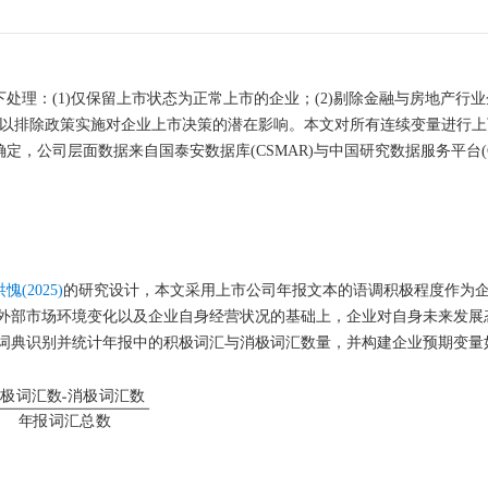
下处理：(1)仅保留上市状态为正常上市的企业；(2)剔除金融与房地产行业企
，以排除政策实施对企业上市决策的潜在影响。本文对所有连续变量进行上
定，公司层面数据来自国泰安数据库(CSMAR)与中国研究数据服务平台(C
愧(2025)
的研究设计，本文采用上市公司年报文本的语调积极程度作为
外部市场环境变化以及企业自身经营状况的基础上，企业对自身未来发展
词典识别并统计年报中的积极词汇与消极词汇数量，并构建企业预期变量
积
极
词
汇
数
消
极
词
汇
数
汇数-消极词汇数
年报词汇总数
年
报
词
汇
总
数
。