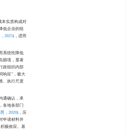
成本实质构成对
降低企业的组
2025
)，进而
而系统性降低
岛困境，显著
行政组织内部
同响应”，极大
准、执行尺度
沟通确认，承
，各地各部门
，2020
)，压
对申请材料并
生积极效应。基